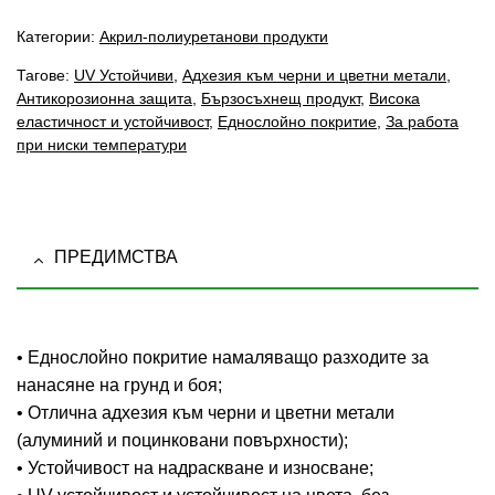
Категории:
Акрил-полиуретанови продукти
Тагове:
UV Устойчиви
,
Адхезия към черни и цветни метали
,
Антикорозионна защита
,
Бързосъхнещ продукт
,
Висока
еластичност и устойчивост
,
Еднослойно покритие
,
За работа
при ниски температури
ПРЕДИМСТВА
• Еднослойно покритие намаляващо разходите за
нанасяне на грунд и боя;
• Отлична адхезия към черни и цветни метали
(алуминий и поцинковани повърхности);
• Устойчивост на надраскване и износване;