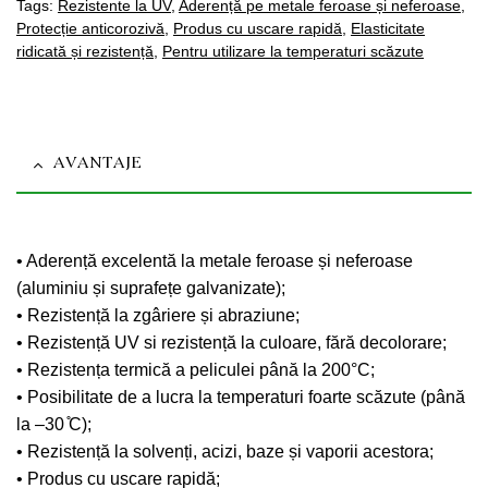
Tags:
Rezistente la UV
,
Aderență pe metale feroase și neferoase
,
Protecție anticorozivă
,
Produs cu uscare rapidă
,
Elasticitate
ridicată și rezistență
,
Pentru utilizare la temperaturi scăzute
AVANTAJE
• Aderență excelentă la metale feroase și neferoase
(aluminiu și suprafețe galvanizate);
• Rezistență la zgâriere și abraziune;
• Rezistență UV si rezistență la culoare, fără decolorare;
• Rezistența termică a peliculei până la 200°C;
• Posibilitate de a lucra la temperaturi foarte scăzute (până
la –30 ̊С);
• Rezistență la solvenți, acizi, baze și vaporii acestora;
• Produs cu uscare rapidă;