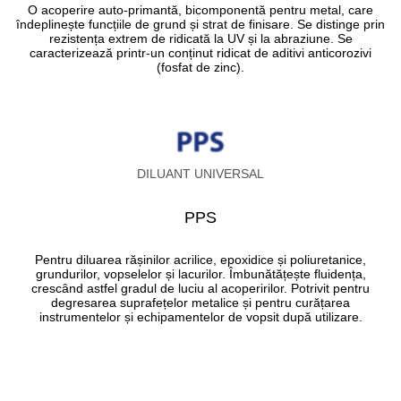
O acoperire auto-primantă, bicomponentă pentru metal, care
îndeplinește funcțiile de grund și strat de finisare. Se distinge prin
rezistența extrem de ridicată la UV și la abraziune. Se
caracterizează printr-un conținut ridicat de aditivi anticorozivi
(fosfat de zinc).
DILUANT UNIVERSAL
PPS
Pentru diluarea rășinilor acrilice, epoxidice și poliuretanice,
grundurilor, vopselelor și lacurilor. Îmbunătățește fluidența,
crescând astfel gradul de luciu al acoperirilor. Potrivit pentru
degresarea suprafețelor metalice și pentru curățarea
instrumentelor și echipamentelor de vopsit după utilizare.