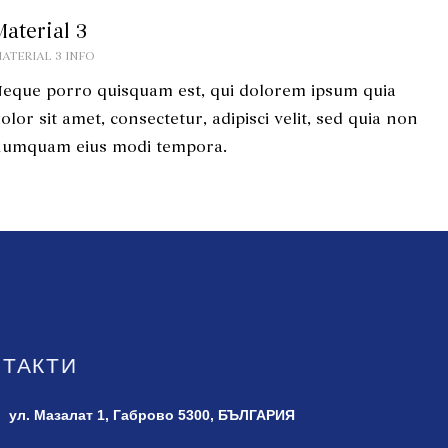
Material 3
ATERIAL 3 INFO
eque porro quisquam est, qui dolorem ipsum quia
olor sit amet, consectetur, adipisci velit, sed quia non
numquam eius modi tempora.
НТАКТИ
ул. Мазалат 1,
Габрово 5300, БЪЛГАРИЯ