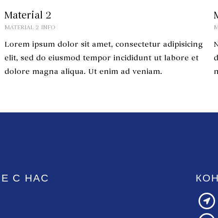
Material 2
MATERIAL 2 INFO
M
Lorem ipsum dolor sit amet, consectetur adipisicing
N
elit, sed do eiusmod tempor incididunt ut labore et
d
dolore magna aliqua. Ut enim ad veniam.
Е С НАС
КО