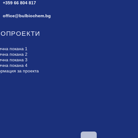
+359 66 804 817
office@bulbiochem.bg
РОПРОЕКТИ
ична покана 1
ична покана 2
ична покана 3
ична покана 4
рмация за проекта